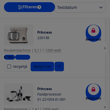
Filteren
1
Princess
220138
Bekijk test
Keukenmachine
|
5,1 l
|
1200 watt
€ 101,-
4 winkels
Vergelijk
Bekijk snel
Princess
Foodprocessor
Bekijk test
01.221054.01.001
Foodprocessor
|
1,4 l
|
1000 watt