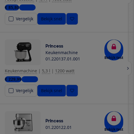
€ 85,80
1 winkel
Vergelijk
Bekijk snel
Princess
Keukenmachine
Bekijk test
01.220137.01.001
Keukenmachine
|
5,3 l
|
1200 watt
€ 229,99
1 winkel
Vergelijk
Bekijk snel
Princess
01.220122.01
Bekijk test