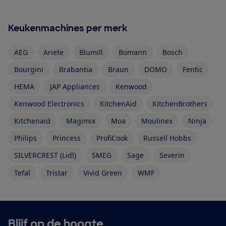
Keukenmachines per merk
AEG
Ariete
Blumill
Bomann
Bosch
Bourgini
Brabantia
Braun
DOMO
Fentic
HEMA
JAP Appliances
Kenwood
Kenwood Electronics
KitchenAid
KitchenBrothers
Kitchenaid
Magimix
Moa
Moulinex
Ninja
Philips
Princess
ProfiCook
Russell Hobbs
SILVERCREST (Lidl)
SMEG
Sage
Severin
Tefal
Tristar
Vivid Green
WMF
Blijf op de hoogte