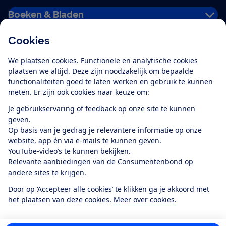
Boeken & Bladen
Cookies
Download de app
We plaatsen cookies. Functionele en analytische cookies
plaatsen we altijd. Deze zijn noodzakelijk om bepaalde
functionaliteiten goed te laten werken en gebruik te kunnen
meten. Er zijn ook cookies naar keuze om:
Alles over de
Consumentenbond-
Je gebruikservaring of feedback op onze site te kunnen
app
geven.
Op basis van je gedrag je relevantere informatie op onze
website, app én via e-mails te kunnen geven.
Algemene Voorwaarden
Privacyverklaring
YouTube-video’s te kunnen bekijken.
Cookiebeleid
Privacyvoorkeuren
Wijzigen & opzeggen
Relevante aanbiedingen van de Consumentenbond op
Toegankelijkheid
andere sites te krijgen.
RSS-feed nieuws
Facebook
Twitter
Instagram
Youtube
LinkedIn
Door op ‘Accepteer alle cookies’ te klikken ga je akkoord met
het plaatsen van deze cookies.
Meer over cookies.
12.901
consumenten
beoordelen de Consumentenbond
met gemiddeld
een
8,4