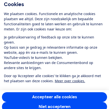
Cookies
Download de app
We plaatsen cookies. Functionele en analytische cookies
plaatsen we altijd. Deze zijn noodzakelijk om bepaalde
functionaliteiten goed te laten werken en gebruik te kunnen
meten. Er zijn ook cookies naar keuze om:
Alles over de
Consumentenbond-
Je gebruikservaring of feedback op onze site te kunnen
app
geven.
Op basis van je gedrag je relevantere informatie op onze
website, app én via e-mails te kunnen geven.
Algemene Voorwaarden
Privacyverklaring
YouTube-video’s te kunnen bekijken.
Cookiebeleid
Privacyvoorkeuren
Wijzigen & opzeggen
Relevante aanbiedingen van de Consumentenbond op
Toegankelijkheid
andere sites te krijgen.
RSS-feed nieuws
Facebook
Twitter
Instagram
Youtube
LinkedIn
Door op ‘Accepteer alle cookies’ te klikken ga je akkoord met
het plaatsen van deze cookies.
Meer over cookies.
12.901
consumenten
beoordelen de Consumentenbond
met gemiddeld
een
8,4
Accepteer alle cookies
Niet accepteren