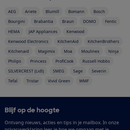
AEG
Ariete
Blumill
Bomann
Bosch
Bourgini
Brabantia
Braun
DOMO
Fentic
HEMA
JAP Appliances
Kenwood
Kenwood Electronics
KitchenAid
KitchenBrothers
Kitchenaid
Magimix
Moa
Moulinex
Ninja
Philips
Princess
ProfiCook
Russell Hobbs
SILVERCREST (Lidl)
SMEG
Sage
Severin
Tefal
Tristar
Vivid Green
WMF
Blijf op de hoogte
Ontvang nieuws, acties en tips in je mailbox. In onze
privacyverklaring
lees je hoe we omgaan met je