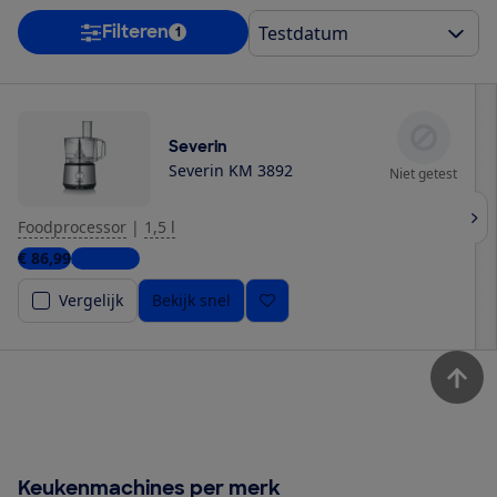
Filteren
1
Severin
Severin KM 3892
Niet getest
Foodprocessor
|
1,5 l
€ 86,99
3 winkels
Vergelijk
Bekijk snel
Keukenmachines per merk