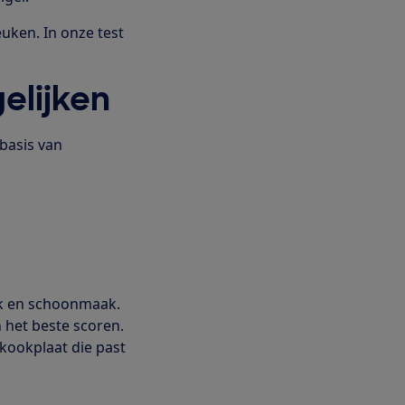
uken. In onze test
elijken
 basis van
ak en schoonmaak.
n het beste scoren.
ekookplaat die past