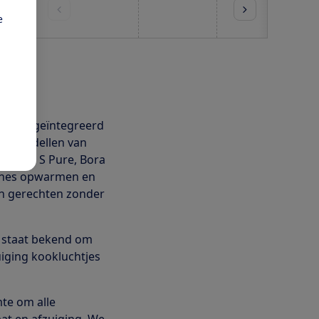
prijs
e
est
et een geïntegreerd
der modellen van
, Bora S Pure, Bora
zones opwarmen en
an gerechten zonder
a staat bekend om
iging kookluchtjes
te om alle
at en afzuiging. We