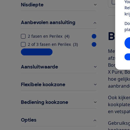
Yo
Vergel
Nisdiepte
Re
kr
Aanbevolen aansluiting
Do
pl
Bora
2 fasen en Perilex
(
4
)
2 of 3 fasen en Perilex
(
3
)
Met een B
Meer informatie
In
afzuigsys
Bora, op 
Aansluitwaarde
X Pure, B
hoe gelij
Flexibele kookzone
aanbrand
Ook kijke
Bediening kookzone
kookplate
en vetspa
Opties
Gebruiksg
kookzones