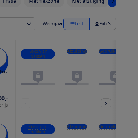
1 fase
Met flexzone
Met afzuiging
AEG
Weergave
Lijst
Foto's
Koken en
Afzuiging
Gebruiksgemak
bakken
test
00,-
prijs
Koken en
Afzuiging
Gebruiksgemak
bakken