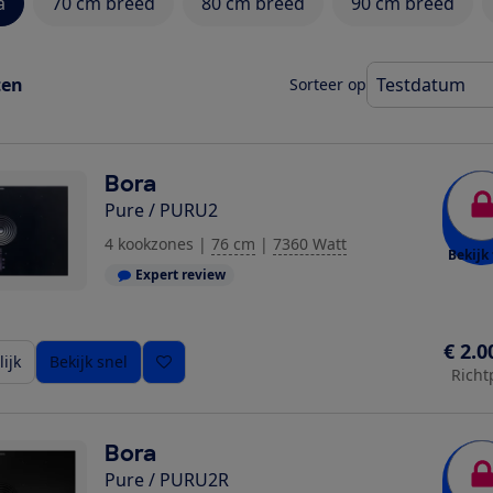
a
70 cm breed
80 cm breed
90 cm breed
ten
Sorteer op
Bora
Pure / PURU2
4 kookzones
|
76 cm
|
7360 Watt
Bekijk 
Expert review
€ 2.0
ijk
Bekijk snel
Richt
Bora
Pure / PURU2R