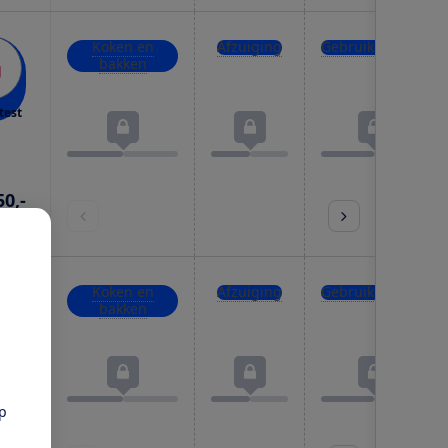
Koken en
Afzuiging
Gebruiksgemak
bakken
test
50,-
prijs
Koken en
Afzuiging
Gebruiksgemak
bakken
test
pp
45,-