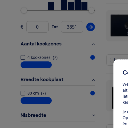
Ondergrens
Bovengrens
€
Tot
Pas prijsfilter wij
Van
Aantal kookzones
4 kookzones
(
7
)
Vergel
Meer informatie
C
Breedte kookplaat
We
al
80 cm
(
7
)
la
Meer informatie
ke
Je
Nisbreedte
Op
én