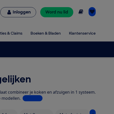
Online lezen
Inloggen
Word nu lid
ties & Claims
Boeken & Bladen
Klantenservice
elijken
aat combineer je koken en afzuigen in 1 systeem.
e modellen.
Lees meer