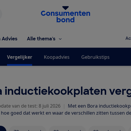
Homepage van de Consumentenbond
h Advies
Alle thema's
Ac
Vergelijker
Koopadvies
Gebruikstips
 inductiekookplaten verg
date van de test: 8 juli 2026
|
Met een Bora inductiekookpl
n hoe goed dat werkt en waar de verschillen zitten tussen d