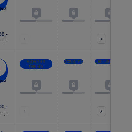
test
00,-
prijs
Koken en
Afzuiging
Gebruiksgemak
bakken
test
00,-
prijs