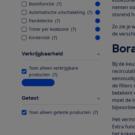
Boostfunctie
(
7
)
nemen ook
Automatische uitschakeling
(
7
)
storend he
Pandetectie
(
7
)
Zo zie je
Timer per kookzone
(
7
)
de verschi
Kinderslot
(
7
)
Bor
Verkrijgbaarheid
Bij de keu
Toon alleen verkrijgbare
recirculat
producten
(
7
)
eenvoudige
Meer informatie
de filter
betekent 
Getest
moet de in
bijvoorbe
Toon alleen geteste producten
(
7
)
Het vermo
Extra fun
het koken