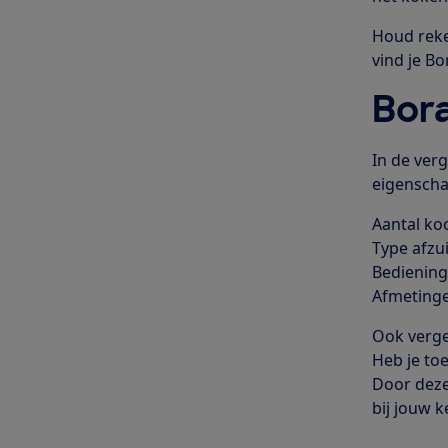
Houd reke
vind je B
Bora
In de verg
eigenschap
Aantal ko
Type afzu
Bediening
Afmeting
Ook verge
Heb je toe
Door deze
bij jouw 