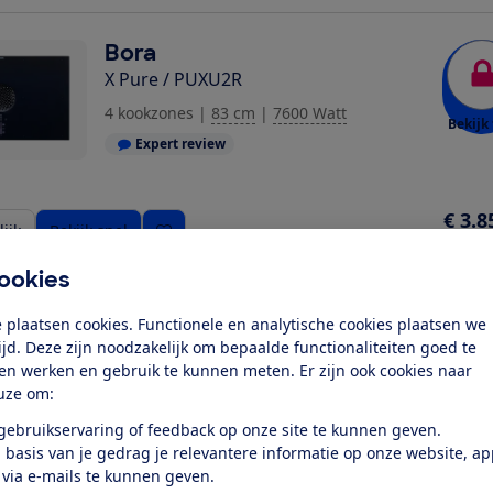
Bora
X Pure / PUXU2R
ziging toe
4 kookzones
|
83 cm
|
7600 Watt
Bekijk 
Expert review
€ 3.8
ijk
Bekijk snel
Richt
ookies
Bora
 plaatsen cookies. Functionele en analytische cookies plaatsen we
GP4U
tijd. Deze zijn noodzakelijk om bepaalde functionaliteiten goed te
ten werken en gebruik te kunnen meten. Er zijn ook cookies naar
4 kookzones
|
76 cm
|
7600 Watt
uze om:
Bekijk 
Expert review
 gebruikservaring of feedback op onze site te kunnen geven.
 basis van je gedrag je relevantere informatie op onze website, a
 via e-mails te kunnen geven.
€ 2.6