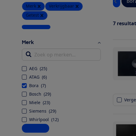
Bor
Merk
Verkrijgbaar
Getest
7
resulta
Wis alle filters
Merk
Zoek op merken...
AEG
(
25
)
ATAG
(
6
)
Bora
(
7
)
Bosch
(
29
)
Vergel
Miele
(
23
)
Siemens
(
29
)
Whirlpool
(
12
)
Alle opties