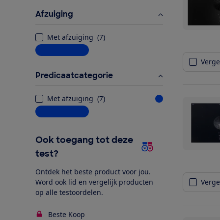
Afzuiging
Met afzuiging
(
7
)
Meer informatie
Vergel
Predicaatcategorie
Met afzuiging
(
7
)
Meer informatie
Ook toegang tot deze
test?
Ontdek het beste product voor jou.
Word ook lid en vergelijk producten
Vergel
op alle testoordelen.
Beste Koop