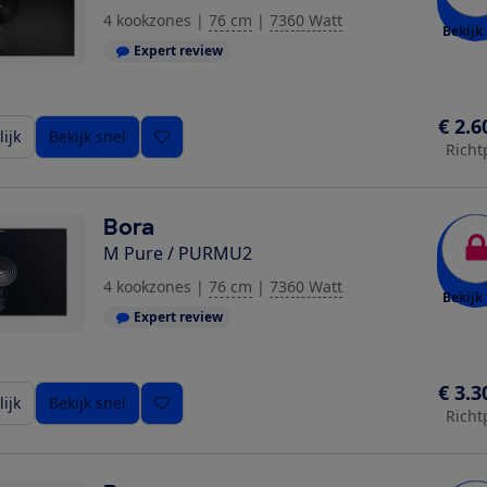
4 kookzones
|
76 cm
|
7360 Watt
Bekijk 
Expert review
€ 2.6
ijk
Bekijk snel
Richt
Bora
M Pure / PURMU2
4 kookzones
|
76 cm
|
7360 Watt
Bekijk 
Expert review
€ 3.3
ijk
Bekijk snel
Richt