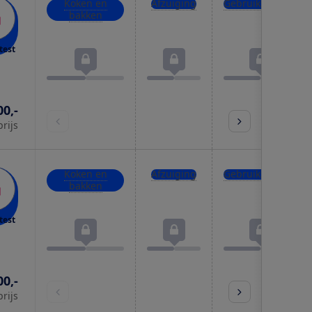
Koken en
Afzuiging
Gebruiksgemak
bakken
test
00,-
prijs
Koken en
Afzuiging
Gebruiksgemak
bakken
test
00,-
prijs