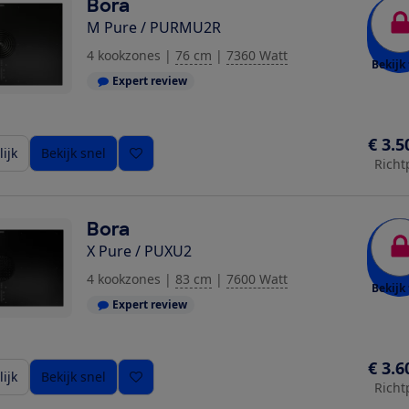
Bora
M Pure / PURMU2R
4 kookzones
|
76 cm
|
7360 Watt
Bekijk 
Expert review
€ 3.5
ijk
Bekijk snel
Richt
Bora
X Pure / PUXU2
4 kookzones
|
83 cm
|
7600 Watt
Bekijk 
Expert review
€ 3.6
ijk
Bekijk snel
Richt