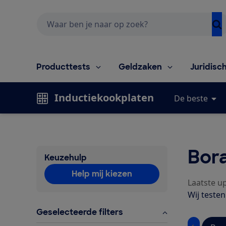
Zoeken
Producttests
Geldzaken
Juridisc
Inductiekookplaten
De beste
Bora
Keuzehulp
Help mij kiezen
Laatste up
Wij teste
Geselecteerde filters