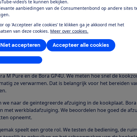
uTube-video’s te kunnen bekijken.
ijk
Bekijk snel
Richt
levante aanbiedingen van de Consumentenbond op andere sites t
ijgen.
or op ‘Accepteer alle cookies’ te klikken ga je akkoord met het
aatsen van deze cookies.
Meer over cookies.
 inductiekookplaten get
Niet accepteren
Accepteer alle cookies
ora inductiekookplaat met afzuiging kook je op inductie m
stellingen aanpassen
teem. Wij testen verschillende inductiekookplaten, waaron
meerdere onderdelen. We testen onder andere de Bora Puru
ora M Pure en de Bora GP4U. We meten hoe snel de kook
kmatig ze verwarmen. Dat is belangrijk voor het bereiden v
en.
n we naar de geïntegreerde afzuiging in de kookplaat. Bor
n met werkbladafzuiging. We beoordelen hoe goed de afzu
tten opneemt.
emak speelt een grote rol. We testen de bediening, de ruim
 tegelijk te gebruiken en het schoonmaken van de kookpla