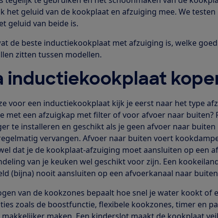
 het geluid van de kookplaat en afzuiging mee. We testen
t geluid van beide is.
 wat de beste inductiekookplaat met afzuiging is, welke goe
llen zitten tussen modellen.
a inductiekookplaat kope
ze voor een inductiekookplaat kijk je eerst naar het type afz
ie met een afzuigkap met filter of voor afvoer naar buiten? R
r te installeren en geschikt als je geen afvoer naar buiten
s regelmatig vervangen. Afvoer naar buiten voert kookdampe
wel dat je de kookplaat-afzuiging moet aansluiten op een a
deling van je keuken wel geschikt voor zijn. Een kookeiland
eld (bijna) nooit aansluiten op een afvoerkanaal naar bui
gen van de kookzones bepaalt hoe snel je water kookt of e
cties zoals de boostfunctie, flexibele kookzones, timer en 
 makkelijker maken. Een kinderslot maakt de kookplaat veil