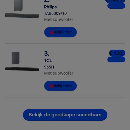
4 winkels
Philips
TAB5309/10
Met subwoofer
Bekijk test
3.
€ 120,-
4 winkels
TCL
S55H
Met subwoofer
Bekijk test
Bekijk de goedkope soundbars