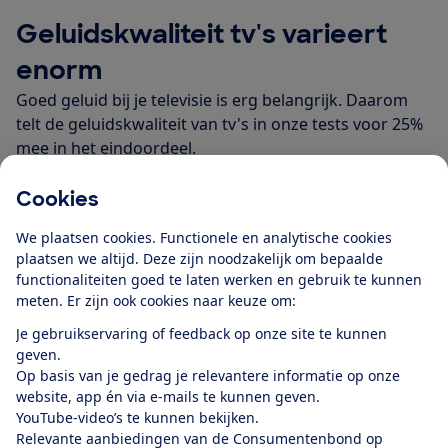
Geluidskwaliteit tv's varieert
enorm
Goed geluid bij je televisie is erg belangrijk. Daarom
telt de geluidskwaliteit van tv's in onze tests voor 25%
mee in het eindoordeel.
We zien grote verschillen tussen tv's wat de
geluidskwaliteit betreft: van dikke onvoldoendes tot
Cookies
cijfers boven de 8. De tv’s die helemaal onderaan
We plaatsen cookies. Functionele en analytische cookies
staan, klinken meestal dof en schril.
plaatsen we altijd. Deze zijn noodzakelijk om bepaalde
De lage tonen zijn vaak zwak en klinken een beetje
functionaliteiten goed te laten werken en gebruik te kunnen
vervormd. Ook kunnen de hoge tonen (te) zwak
meten. Er zijn ook cookies naar keuze om:
klinken en komt het accent te sterk op de
Je gebruikservaring of feedback op onze site te kunnen
middentonen te liggen. Dat haalt dynamiek uit het
geven.
geluid, wat vooral bij films jammer kan zijn.
Op basis van je gedrag je relevantere informatie op onze
Maar het is niet altijd ellende. Zo klinkt het geluid van
website, app én via e-mails te kunnen geven.
de toppers in de test veel beter. Tv’s met goed geluid
YouTube-video’s te kunnen bekijken.
klinken vol en goed in balans.
Relevante aanbiedingen van de Consumentenbond op