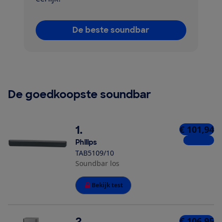
De beste soundbar
De goedkoopste soundbar
1.
€ 101,94
3 winkels
Philips
TAB5109/10
Soundbar los
Bekijk test
2.
€ 106,95