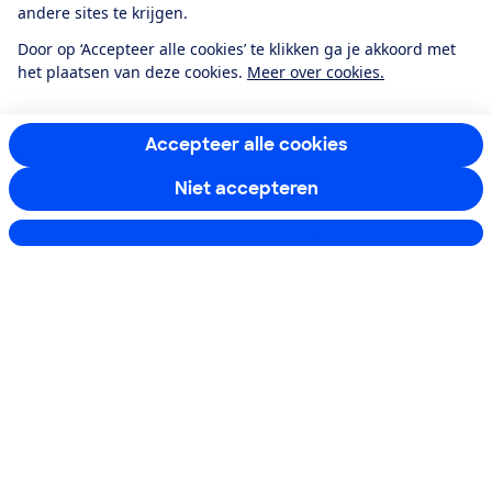
andere sites te krijgen.
Door op ‘Accepteer alle cookies’ te klikken ga je akkoord met
De 5 goedkoopste 55 inch tv's
het plaatsen van deze cookies.
Meer over cookies.
1.
€ 325,-
Accepteer alle cookies
1 winkel
Hisense
Niet accepteren
55E79Q
55-58'' (140-147 cm)
Instellingen aanpassen
Bekijk test
2.
€ 380,-
Richtprijs
TCL
55P71K
55-58'' (140-147 cm)
Bekijk test