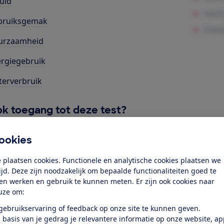
uid
bruiksgemak
urzaamheid
rgiegebruik
erverbruik
k toegang tot deze test?
ookies
Word lid
 plaatsen cookies. Functionele en analytische cookies plaatsen we
Al lid? Log in
tijd. Deze zijn noodzakelijk om bepaalde functionaliteiten goed te
ten werken en gebruik te kunnen meten. Er zijn ook cookies naar
uze om:
 gebruikservaring of feedback op onze site te kunnen geven.
 basis van je gedrag je relevantere informatie op onze website, a