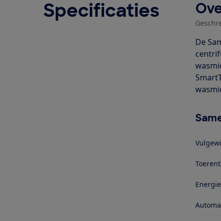
Specificaties
Ove
Geschr
De Sam
centri
wasmid
SmartT
wasmid
Same
Vulgewi
Toerent
Energie
Automa