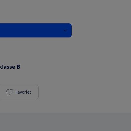
klasse B
Favoriet
Samsung WW80T734ABH/S2 toevoegen aan je favo