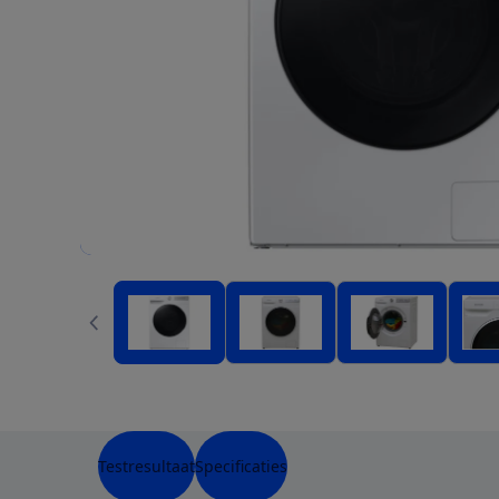
Testresultaat
Specificaties