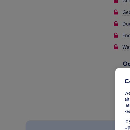
Gel
Ge
Du
Ene
Wat
Oo
C
We
al
la
ke
Je
Op