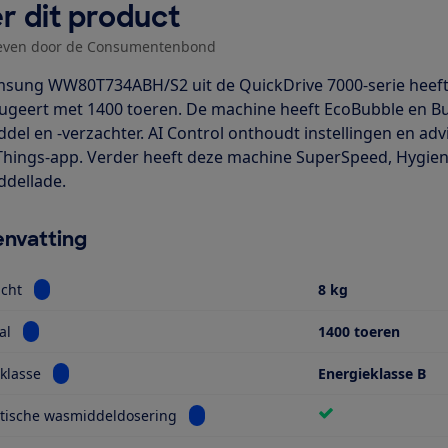
r dit product
even door de Consumentenbond
sung WW80T734ABH/S2 uit de QuickDrive 7000-serie heeft e
fugeert met 1400 toeren. De machine heeft EcoBubble en 
del en -verzachter. AI Control onthoudt instellingen en a
hings-app. Verder heeft deze machine SuperSpeed, Hygien
dellade.
nvatting
Bekijk informatie voor Vulgewicht
cht
8 kg
Bekijk informatie voor Toerental
al
1400 toeren
Bekijk informatie voor Energieklasse
klasse
Energieklasse B
Bekijk informatie voor Automatische 
tische wasmiddeldosering