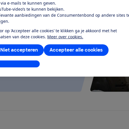
 via e-mails te kunnen geven.
uTube-video’s te kunnen bekijken.
levante aanbiedingen van de Consumentenbond op andere sites t
test
ijgen.
or op ‘Accepteer alle cookies’ te klikken ga je akkoord met het
elt goed uit en werkt stil en
aatsen van deze cookies.
Meer over cookies.
g...
Niet accepteren
Accepteer alle cookies
stellingen aanpassen