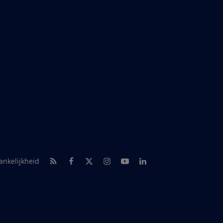
RSS-feed nieuws
Facebook
Twitter
Instagram
Youtube
LinkedIn
ankelijkheid