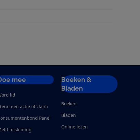
Doe mee
Boeken &
Bladen
ord lid
Boeken
teun een actie of claim
Bladen
Consumentenbond Panel
Online lezen
eld misleiding