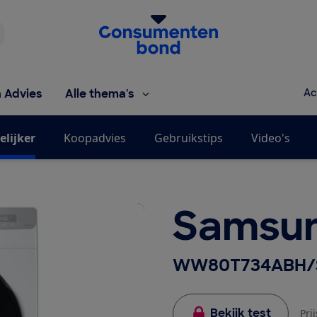
Homepage van de Consumentenbond
h Advies
Alle thema's
Ac
elijker
Koopadvies
Gebruikstips
Video's
Samsu
WW80T734ABH/
Bekijk test
Pri