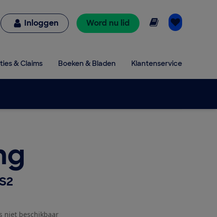
Online lezen
Inloggen
Word nu lid
ties & Claims
Boeken & Bladen
Klantenservice
ng
S2
js niet beschikbaar