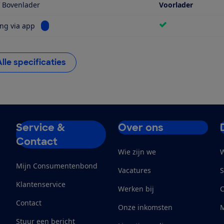
f Bovenlader
Voorlader
Bekijk informatie voor Bediening via app
ng via app
Alle specificaties
Service &
Over ons
Contact
Wie zijn we
W
Mijn Consumentenbond
Vacatures
S
Klantenservice
Werken bij
Contact
Onze inkomsten
M
Stuur een bericht