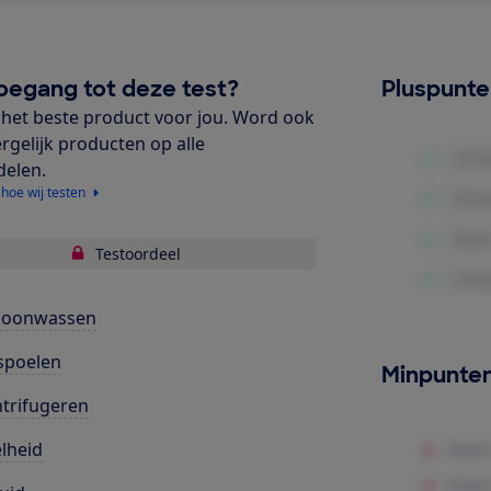
oegang tot deze test?
Pluspunt
het beste product voor jou. Word ook
ergelijk producten op alle
delen.
 hoe wij testen
Testoordeel
hoonwassen
spoelen
Minpunte
trifugeren
lheid