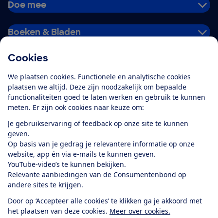
Doe mee
Boeken & Bladen
Cookies
Download de app
We plaatsen cookies. Functionele en analytische cookies
plaatsen we altijd. Deze zijn noodzakelijk om bepaalde
functionaliteiten goed te laten werken en gebruik te kunnen
meten. Er zijn ook cookies naar keuze om:
Alles over de
Consumentenbond-
Je gebruikservaring of feedback op onze site te kunnen
app
geven.
Op basis van je gedrag je relevantere informatie op onze
website, app én via e-mails te kunnen geven.
Algemene Voorwaarden
Privacyverklaring
YouTube-video’s te kunnen bekijken.
Cookiebeleid
Privacyvoorkeuren
Wijzigen & opzeggen
Relevante aanbiedingen van de Consumentenbond op
Toegankelijkheid
andere sites te krijgen.
RSS-feed nieuws
Facebook
Twitter
Instagram
Youtube
LinkedIn
Door op ‘Accepteer alle cookies’ te klikken ga je akkoord met
het plaatsen van deze cookies.
Meer over cookies.
12.901
consumenten
beoordelen de Consumentenbond
met gemiddeld