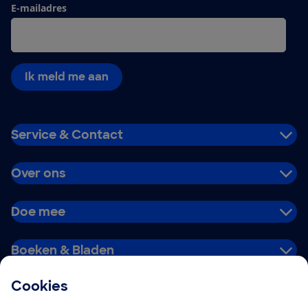
E-mailadres
Ik meld me aan
Service & Contact
Over ons
Doe mee
Boeken & Bladen
Cookies
Download de app