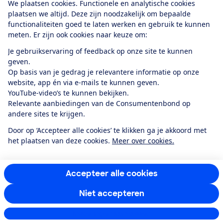
We plaatsen cookies. Functionele en analytische cookies
plaatsen we altijd. Deze zijn noodzakelijk om bepaalde
functionaliteiten goed te laten werken en gebruik te kunnen
meten. Er zijn ook cookies naar keuze om:
Alles over de
Consumentenbond-
Je gebruikservaring of feedback op onze site te kunnen
app
geven.
Op basis van je gedrag je relevantere informatie op onze
website, app én via e-mails te kunnen geven.
Algemene Voorwaarden
Privacyverklaring
YouTube-video’s te kunnen bekijken.
Cookiebeleid
Privacyvoorkeuren
Wijzigen & opzeggen
Relevante aanbiedingen van de Consumentenbond op
Toegankelijkheid
andere sites te krijgen.
RSS-feed nieuws
Facebook
Twitter
Instagram
Youtube
LinkedIn
Door op ‘Accepteer alle cookies’ te klikken ga je akkoord met
het plaatsen van deze cookies.
Meer over cookies.
12.901
consumenten
beoordelen de Consumentenbond
met gemiddeld
een
8,4
Accepteer alle cookies
Niet accepteren
Instellingen aanpassen