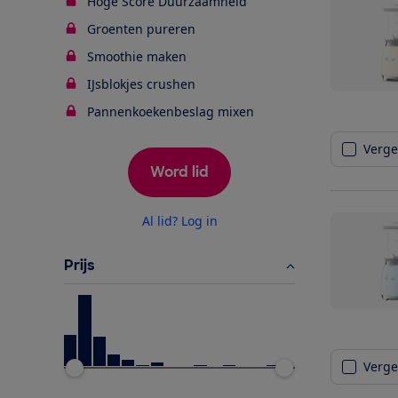
Hoge Score Duurzaamheid
Groenten pureren
Smoothie maken
IJsblokjes crushen
Pannenkoekenbeslag mixen
Vergel
Word lid
Al lid? Log in
Prijs
Vergel
Ondergrens
Bovengrens