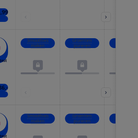
4,99
kels
Smoothies
Groenten
IJsblokjes
maken
pureren
crushen
test
86,-
kels
Smoothies
Groenten
IJsblokjes
maken
pureren
crushen
test