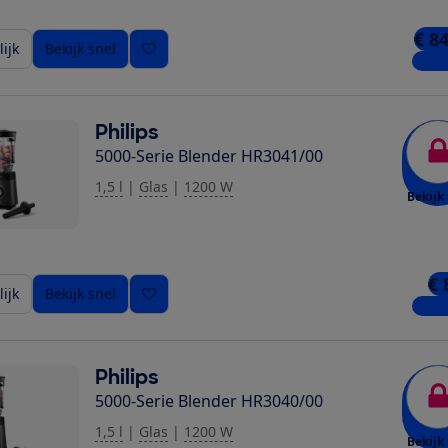
€ 8
ijk
Bekijk snel
4 win
Philips
5000-Serie Blender HR3041/00
1,5 l
|
Glas
|
1200 W
Bekijk 
€ 
ijk
Bekijk snel
5 win
Philips
5000-Serie Blender HR3040/00
1,5 l
|
Glas
|
1200 W
Bekijk 