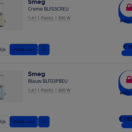
Smeg
Creme BLF03CREU
1,4 l
|
Plastic
|
800 W
Bekijk 
€ 1
ijk
Bekijk snel
4 win
Smeg
Blauw BLF03PBEU
1,4 l
|
Plastic
|
800 W
Bekijk 
€ 183
ijk
Bekijk snel
4 win