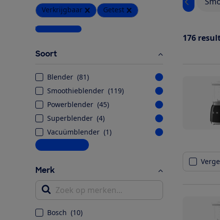
Smo
Verkrijgbaar
Getest
Wis alle filters
176
resul
Soort
Blender
(
81
)
Smoothieblender
(
119
)
Powerblender
(
45
)
Superblender
(
4
)
Vacuümblender
(
1
)
Meer informatie
Vergel
Merk
Zoek op merken...
Bosch
(
10
)