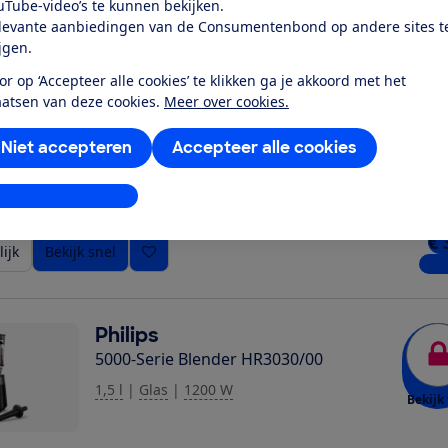
uTube-video’s te kunnen bekijken.
ijk
Bekijk snel
1 wi
levante aanbiedingen van de Consumentenbond op andere sites t
ijgen.
or op ‘Accepteer alle cookies’ te klikken ga je akkoord met het
Nutribullet
aatsen van deze cookies.
Meer over cookies.
Portable Black
0,5 l
|
Onbekend
|
100 W
Niet accepteren
Accepteer alle cookies
Bekijk 
stellingen aanpassen
€ 
ijk
Bekijk snel
1 wi
Philips
5000-Serie Blender HR3030/00
1,5 l
|
Glas
|
1200 W
Bekijk 