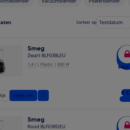
othieblender
Vacuümblender
Powerblender
taten
Sorteer op
Smeg
Zwart BLF03BLEU
1,4 l
|
Plastic
|
800 W
Bekijk 
€ 1
ijk
Bekijk snel
5 win
Smeg
Rood BLF03RDEU