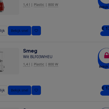
1,4 l
|
Plastic
|
800 W
Bekijk 
€ 1
ijk
Bekijk snel
4 win
Smeg
Wit BLF03WHEU
1,4 l
|
Plastic
|
800 W
Bekijk 
€ 1
ijk
Bekijk snel
3 win