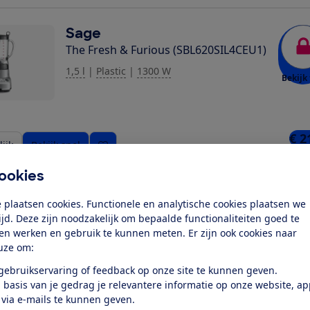
ziging toe
Sage
The Fresh & Furious (SBL620SIL4CEU1)
1,5 l
|
Plastic
|
1300 W
Bekijk 
€ 2
ijk
Bekijk snel
1 wi
ookies
Tomado
 plaatsen cookies. Functionele en analytische cookies plaatsen we
TTB1501B
tijd. Deze zijn noodzakelijk om bepaalde functionaliteiten goed te
ten werken en gebruik te kunnen meten. Er zijn ook cookies naar
1,5 l
|
Glas
|
500 W
uze om:
Bekijk 
 gebruikservaring of feedback op onze site te kunnen geven.
 basis van je gedrag je relevantere informatie op onze website, a
 via e-mails te kunnen geven.
€ 2