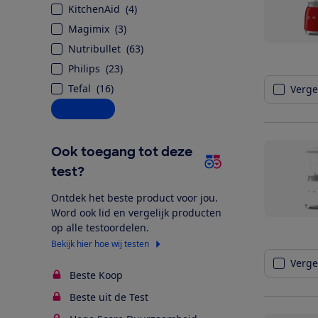
KitchenAid
(
4
)
Magimix
(
3
)
Nutribullet
(
63
)
Philips
(
23
)
Tefal
(
16
)
Vergel
Alle opties
Ook toegang tot deze
test?
Ontdek het beste product voor jou.
Word ook lid en vergelijk producten
op alle testoordelen.
Bekijk hier hoe wij testen
Vergel
Beste Koop
Beste uit de Test