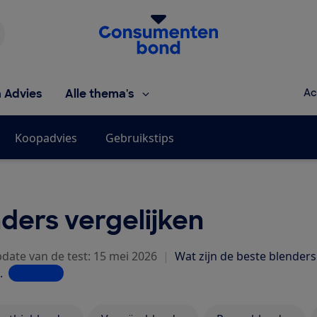
Homepage van de Consumentenbond
h Advies
Alle thema's
Ac
Koopadvies
Gebruikstips
ders vergelijken
pdate van de test: 15 mei 2026
|
Wat zijn de beste blender
.
Lees meer