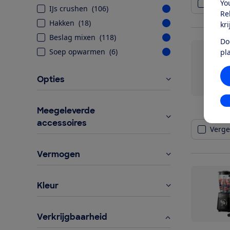
Yo
Vergel
IJs crushen
(
106
)
Re
Hakken
(
18
)
kr
Beslag mixen
(
118
)
Do
Soep opwarmen
(
6
)
pl
Opties
In
Meegeleverde
accessoires
Vergel
Vermogen
Kleur
Verkrijgbaarheid