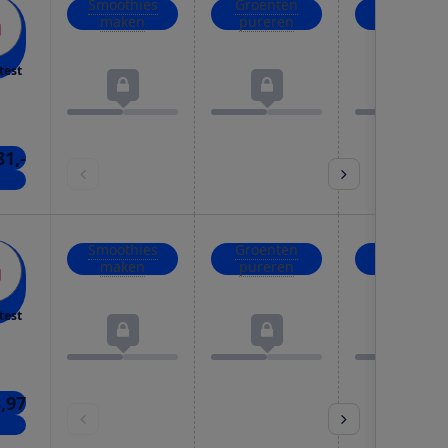
Smoothies
Groenten
IJsblokjes
maken
pureren
crushen
test
81,-
kels
Smoothies
Groenten
IJsblokjes
maken
pureren
crushen
test
,97
kels