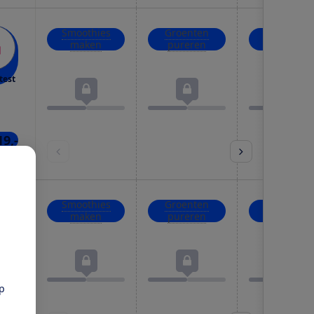
Smoothies
Groenten
IJsblokjes
maken
pureren
crushen
test
19,-
nkel
Smoothies
Groenten
IJsblokjes
maken
pureren
crushen
test
pp
4,95