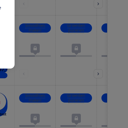
nkel
e
Smoothies
Groenten
IJsblokjes
maken
pureren
crushen
test
37,-
nkel
Smoothies
Groenten
IJsblokjes
maken
pureren
crushen
test