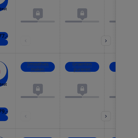
test
77,-
kels
Smoothies
Groenten
IJsblokjes
maken
pureren
crushen
test
79,-
kels