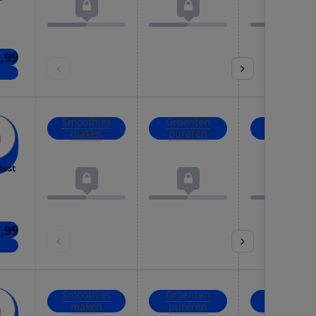
8,99
kels
Smoothies
Groenten
IJsblokjes
maken
pureren
crushen
test
,99
kels
Smoothies
Groenten
IJsblokjes
maken
pureren
crushen