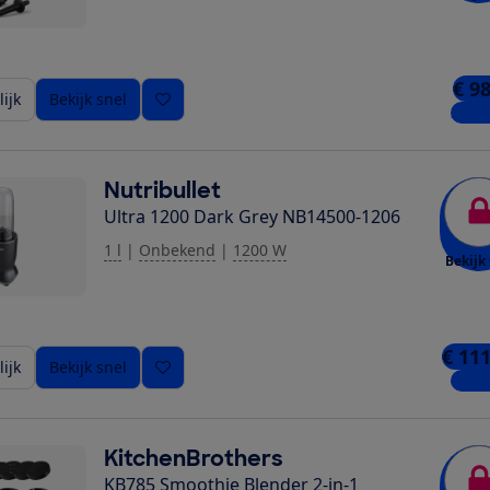
€ 9
ijk
Bekijk snel
2 win
Nutribullet
Ultra 1200 Dark Grey NB14500-1206
1 l
|
Onbekend
|
1200 W
Bekijk 
€ 111
ijk
Bekijk snel
4 win
KitchenBrothers
KB785 Smoothie Blender 2-in-1