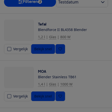
Filteren
2
Tefal
Blendforce II BL4358 Blender
1,2 l
|
Glas
|
800 W
Vergelijk
Bekijk snel
MOA
Blender Stainless TB61
1,4 l
|
Glas
|
1000 W
Vergelijk
Bekijk snel