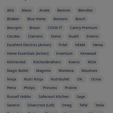
AEG
Alessi
Ariete
Bestron
Blendtec
Blokker
Blue Home
Bomann
Bosch
Bourgini
Braun
COOK-IT
Camry Premium
Cecotec
Clatronic
Domo
Dualit
Emerio
Excellent Electrics (Action)
Fritel
HEMA
Hema
Home Essentials (Action)
Inventum
Kenwood
KitchenAid
KitchenBrothers
Koenic
MOA
Magic Bullet
Magimix
Montana
Moulinex
Ninja
Nutri Ninja
Nutribullet
OK.
Ocina
Petra
Philips
Princess
Proline
Russell Hobbs
Safecourt Kitchen
Sage
Severin
Silvercrest (Lidl)
Smeg
Tefal
Tesla