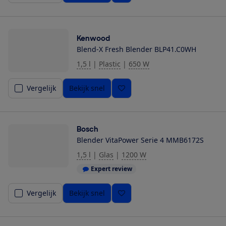
Kenwood
Blend-X Fresh Blender BLP41.C0WH
1,5 l
|
Plastic
|
650 W
Vergelijk
Bekijk snel
Bosch
Blender VitaPower Serie 4 MMB6172S
1,5 l
|
Glas
|
1200 W
Expert review
Vergelijk
Bekijk snel