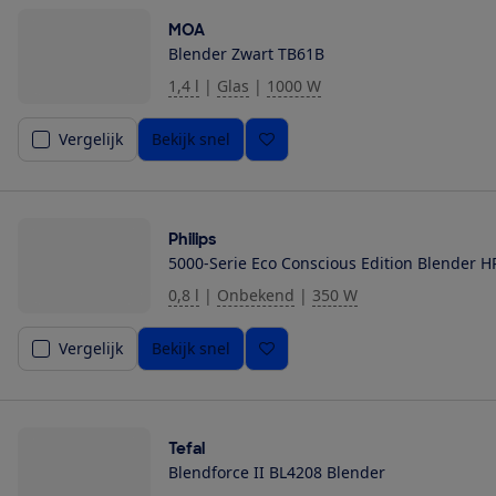
MOA
Blender Zwart TB61B
1,4 l
|
Glas
|
1000 W
Vergelijk
Bekijk snel
Philips
5000-Serie Eco Conscious Edition Blender 
0,8 l
|
Onbekend
|
350 W
Vergelijk
Bekijk snel
Tefal
Blendforce II BL4208 Blender