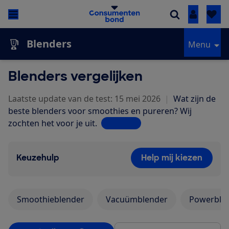
Inloggen
Blenders
Menu
Blenders vergelijken
Laatste update van de test: 15 mei 2026
|
Wat zijn de
beste blenders voor smoothies en pureren? Wij
zochten het voor je uit.
Lees meer
Keuzehulp
Help mij kiezen
Smoothieblender
Vacuümblender
Powerble