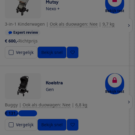
Mutsy
Nexo +
Bekijk test
3-in-1 Kinderwagen
|
Ook als duowagen: Nee
|
9,7 kg
Expert review
€ 600,-
Richtprijs
Vergelijk
Bekijk snel
Koelstra
Gen
Bekijk test
Buggy
|
Ook als duowagen: Nee
|
6,8 kg
€ 131,-
2 winkels
Vergelijk
Bekijk snel