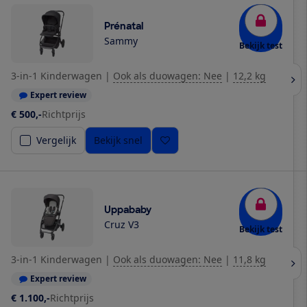
Prénatal
Sammy
Bekijk test
3-in-1 Kinderwagen
|
Ook als duowagen: Nee
|
12,2 kg
Expert review
€ 500,-
Richtprijs
Vergelijk
Bekijk snel
Uppababy
Cruz V3
Bekijk test
3-in-1 Kinderwagen
|
Ook als duowagen: Nee
|
11,8 kg
Expert review
€ 1.100,-
Richtprijs