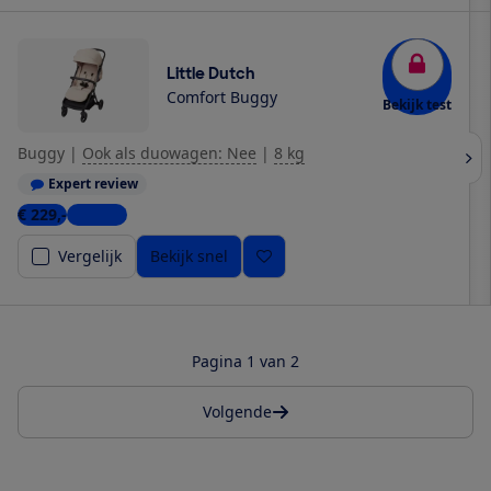
Little Dutch
Comfort Buggy
Bekijk test
Buggy
|
Ook als duowagen: Nee
|
8 kg
Expert review
€ 229,-
1 winkel
Vergelijk
Bekijk snel
Pagina 1 van 2
Volgende