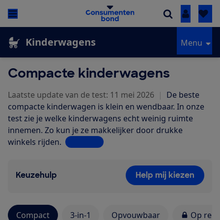
Inloggen
Kinderwagens
Menu
Compacte kinderwagens
Laatste update van de test: 11 mei 2026
|
De beste
compacte kinderwagen is klein en wendbaar. In onze
test zie je welke kinderwagens echt weinig ruimte
innemen. Zo kun je ze makkelijker door drukke
winkels rijden.
Lees meer
Keuzehulp
Help mij kiezen
Compact
3-in-1
Opvouwbaar
Op reis 