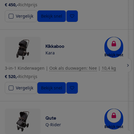
€ 450,-
Richtprijs
Vergelijk
Bekijk snel
Kikkaboo
Kara
Bekijk test
3-in-1 Kinderwagen
|
Ook als duowagen: Nee
|
10,4 kg
€ 520,-
Richtprijs
Vergelijk
Bekijk snel
Qute
Q-Rider
Bekijk test