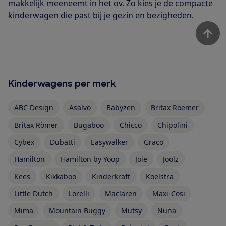
makkelijk meeneemt in het ov. Zo kies je de compacte
kinderwagen die past bij je gezin en bezigheden.
Kinderwagens per merk
ABC Design
Asalvo
Babyzen
Britax Roemer
Britax Römer
Bugaboo
Chicco
Chipolini
Cybex
Dubatti
Easywalker
Graco
Hamilton
Hamilton by Yoop
Joie
Joolz
Kees
Kikkaboo
Kinderkraft
Koelstra
Little Dutch
Lorelli
Maclaren
Maxi-Cosi
Mima
Mountain Buggy
Mutsy
Nuna