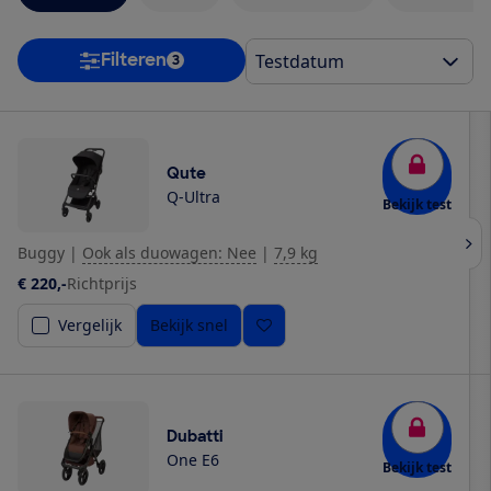
Filteren
3
Qute
Q-Ultra
Bekijk test
Buggy
|
Ook als duowagen: Nee
|
7,9 kg
€ 220,-
Richtprijs
Vergelijk
Bekijk snel
Dubatti
One E6
Bekijk test