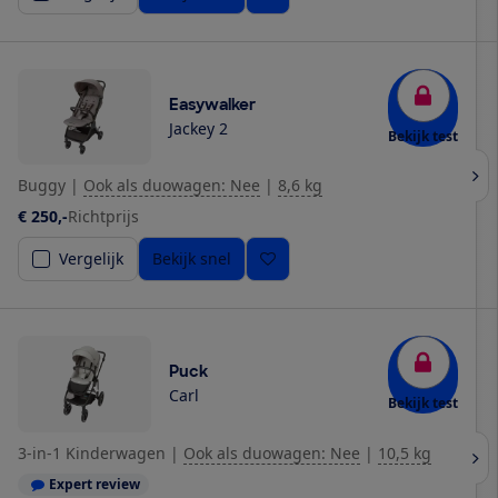
Easywalker
Jackey 2
Bekijk test
Buggy
|
Ook als duowagen: Nee
|
8,6 kg
€ 250,-
Richtprijs
Vergelijk
Bekijk snel
Puck
Carl
Bekijk test
3-in-1 Kinderwagen
|
Ook als duowagen: Nee
|
10,5 kg
Expert review