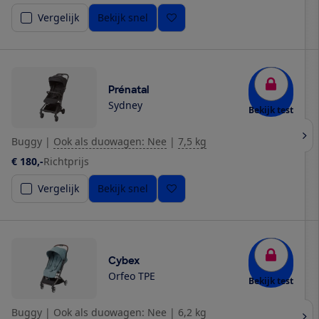
Vergelijk
Bekijk snel
Prénatal
Sydney
Bekijk test
Buggy
|
Ook als duowagen: Nee
|
7,5 kg
€ 180,-
Richtprijs
Vergelijk
Bekijk snel
Cybex
Orfeo TPE
Bekijk test
Buggy
|
Ook als duowagen: Nee
|
6,2 kg