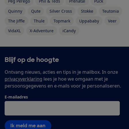
Peg Perego
Phil & Teds
Prénatal
Puck
Quinny
Qute
Silver Cross
Stokke
Teutonia
The Jiffle
Thule
Topmark
Uppababy
Veer
VidaXL
X-Adventure
iCandy
Blijf op de hoogte
Ontvang nieuws, acties en tips in je mailbox. In onze
privacyverklaring
lees je hoe we omgaan met je
persoonsgegevens en e-mails voor je personaliseren.
E-mailadres
Ik meld me aan