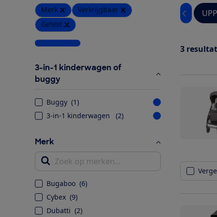
Merk
Verkrijgbaar
UPP
Getest
Wis alle filters
3
resulta
3-in-1 kinderwagen of
buggy
Buggy
(
1
)
3-in-1 kinderwagen
(
2
)
Merk
Zoek op merken...
Vergel
Bugaboo
(
6
)
Cybex
(
9
)
Dubatti
(
2
)