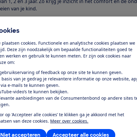
an 1, 2 en 3 jaar. Zo krijg je inzicht in het comfort en de on
ien van je kind.
ziging toe
est vergelijken we verschillende modellen van UPPAbaby. Zo 
n het beste past bij jouw situatie.
ookies
Ababy kinderwagen kop
 plaatsen cookies. Functionele en analytische cookies plaatsen we
tijd. Deze zijn noodzakelijk om bepaalde functionaliteiten goed te
ten werken en gebruik te kunnen meten. Er zijn ook cookies naar
 kinderwagen koopt, zijn er een aantal punten waar je op k
uze om:
ld aan het gebruik. Ga je vooral de stad in of juist wandele
 gebruikservaring of feedback op onze site te kunnen geven.
 het gewicht en de afmetingen. Een lichtere kinderwagen til
 basis van je gedrag je relevantere informatie op onze website, a
 via e-mails te kunnen geven.
 auto. Een model dat compact inklapt, neem je eenvoudiger 
uTube-video’s te kunnen bekijken.
er op.
levante aanbiedingen van de Consumentenbond op andere sites t
ijgen.
 het handig om te letten op de uitbreidingsmogelijkheden
ens groeien mee. Je gebruikt ze eerst met een reiswieg en l
or op ‘Accepteer alle cookies’ te klikken ga je akkoord met het
je er ook een tweede zitje op plaatsen.
aatsen van deze cookies.
Meer over cookies.
Ababy kinderwagens verg
Niet accepteren
Accepteer alle cookies