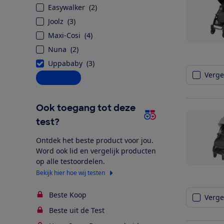
Easywalker
(
2
)
Joolz
(
3
)
Maxi-Cosi
(
4
)
Nuna
(
2
)
Uppababy
(
3
)
Vergel
Alle opties
Ook toegang tot deze
test?
Ontdek het beste product voor jou.
Word ook lid en vergelijk producten
op alle testoordelen.
Bekijk hier hoe wij testen
Beste Koop
Vergel
Beste uit de Test