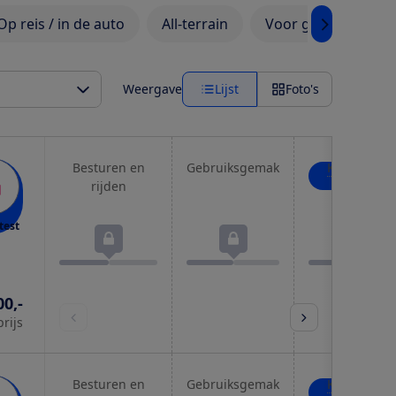
Op reis / in de auto
All-terrain
Voor grote kindere
Weergave
Lijst
Foto's
Besturen en
Gebruiksgemak
Kind in de
wagen
rijden
test
00,-
prijs
Besturen en
Gebruiksgemak
Kind in de