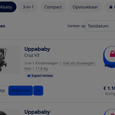
Ababy
3-in-1
Compact
Opvouwbaar
ten
Sorteer op
Uppababy
Cruz V3
3-in-1 Kinderwagen
|
Ook als duowagen:
Bekijk 
Nee
|
11,8 kg
Expert review
€ 1.1
ijk
Bekijk snel
Richt
Uppababy