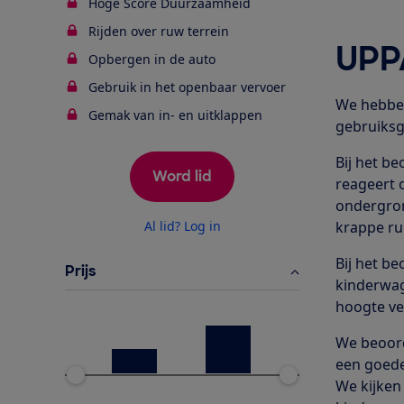
Hoge Score Duurzaamheid
Rijden over ruw terrein
UPP
Opbergen in de auto
Gebruik in het openbaar vervoer
We hebbe
Gemak van in- en uitklappen
gebruiks
Bij het b
Word lid
reageert 
ondergron
Al lid? Log in
krappe ru
Bij het b
Prijs
kinderwag
hoogte ver
We beoord
een goede
We kijken 
Ondergrens
Bovengrens