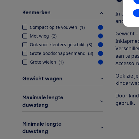
Kenmerken
In
In de ver
andere mer
Compact op te vouwen
(
1
)
Gewicht –
Met wieg
(
2
)
Inklapme
Ook voor kleuters geschikt
(
3
)
Verschill
Grote boodschappenmand
(
3
)
aan te pa
Grote wielen
(
1
)
Accessoir
Ook zie je
Gewicht wagen
kinderwa
Door kind
Maximale lengte
gebruik.
duwstang
Minimale lengte
duwstang