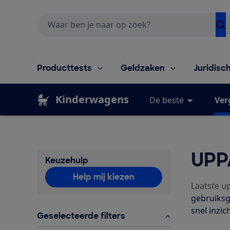
Zoeken
Producttests
Geldzaken
Juridisc
Kinderwagens
De beste
Ver
UPP
Keuzehulp
Help mij kiezen
Laatste u
gebruiksg
snel inzic
Geselecteerde filters