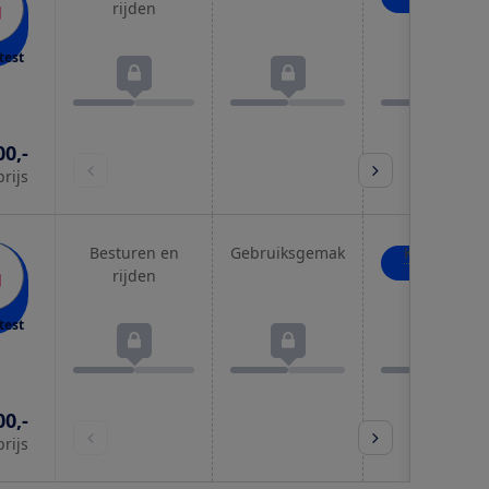
wagen
rijden
test
00,-
prijs
Besturen en
Gebruiksgemak
Kind in de
wagen
rijden
test
00,-
prijs