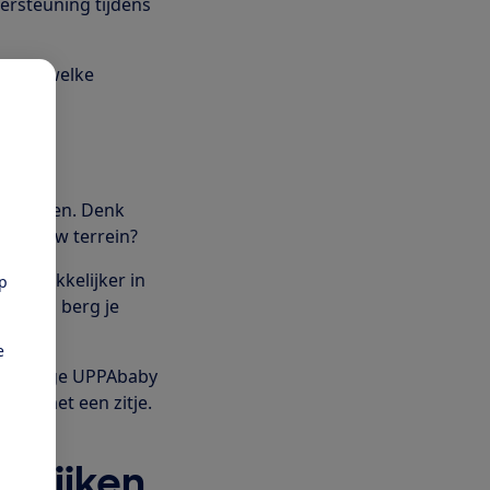
dersteuning tijdens
zie je welke
en
unt letten. Denk
n op ruw terrein?
 je makkelijker in
pp
mee en berg je
e
. Sommige UPPAbaby
ater met een zitje.
elijken