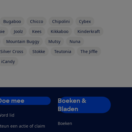
Bugaboo
Chicco
Chipolini
Cybex
oie
Joolz
Kees
Kikkaboo
Kinderkraft
Mountain Buggy
Mutsy
Nuna
Silver Cross
Stokke
Teutonia
The Jiffle
iCandy
Doe mee
Boeken &
Bladen
ord lid
Boeken
teun een actie of claim