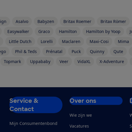
ign
Asalvo
Babyzen
Britax Roemer
Britax Römer
Easywalker
Graco
Hamilton
Hamilton by Yoop
J
Little Dutch
Lorelli
Maclaren
Maxi-Cosi
Mima
ego
Phil & Teds
Prénatal
Puck
Quinny
Qute
Topmark
Uppababy
Veer
VidaXL
X-Adventure
Service &
Over ons
Contact
Wie zijn we
W
Mijn Consumentenbond
Vacatures
S