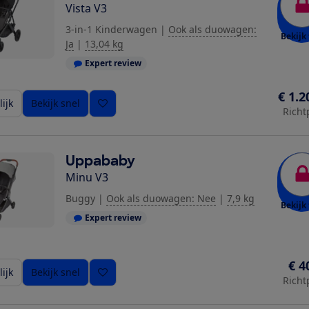
Vista V3
3-in-1 Kinderwagen
|
Ook als duowagen:
Bekijk 
Ja
|
13,04 kg
Expert review
€ 1.2
ijk
Bekijk snel
Richt
Uppababy
Minu V3
Buggy
|
Ook als duowagen: Nee
|
7,9 kg
Bekijk 
Expert review
€ 4
ijk
Bekijk snel
Richt