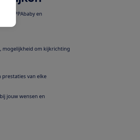
ns van UPPAbaby en
 zijn:
 mogelijkheid om kijkrichting
n prestaties van elke
 bij jouw wensen en