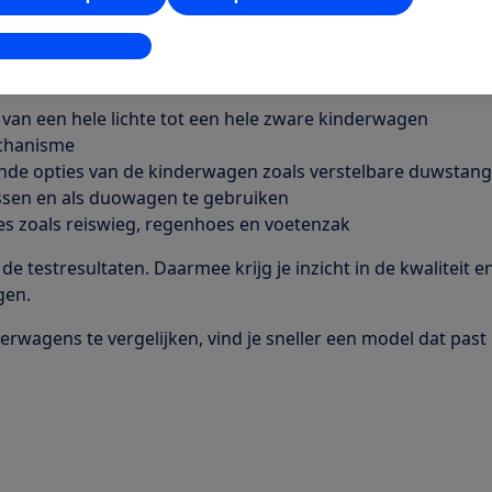
stellingen aanpassen
gelijker zie je eenvoudig de verschillen tussen kinderwage
ken. Je vergelijkt op eigenschappen die voor jou belangrijk
 van een hele lichte tot een hele zware kinderwagen
chanisme
ende opties van de kinderwagen zoals verstelbare duwstang,
ssen en als duowagen te gebruiken
es zoals reiswieg, regenhoes en voetenzak
 de testresultaten. Daarmee krijg je inzicht in de kwaliteit e
gen.
erwagens te vergelijken, vind je sneller een model dat past