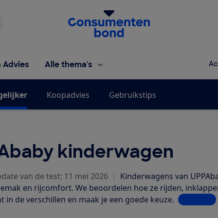
Homepage van de Consumentenbond
h Advies
Alle thema's
Ac
gelijker
Koopadvies
Gebruikstips
Ababy kinderwagen
pdate van de test: 11 mei 2026
|
Kinderwagens van UPPAbab
emak en rijcomfort. We beoordelen hoe ze rijden, inklappen 
ht in de verschillen en maak je een goede keuze.
Lees meer