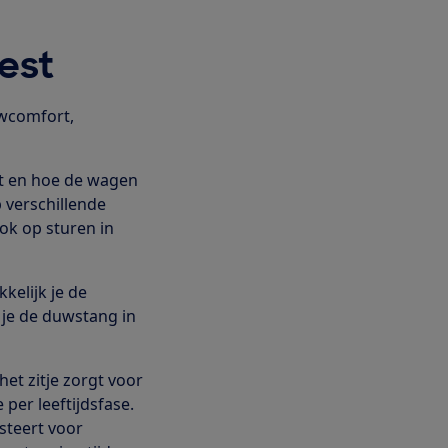
est
wcomfort,
rt en hoe de wagen
 verschillende
ok op sturen in
elijk je de
 je de duwstang in
et zitje zorgt voor
per leeftijdsfase.
esteert voor