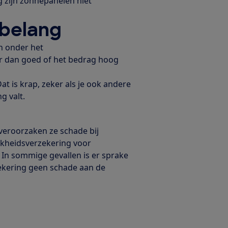
g zijn zonnepanelen niet
sbelang
n onder het
er dan goed of het bedrag hoog
Dat is krap, zeker als je ook andere
g valt.
 veroorzaken ze schade bij
ijkheidsverzekering voor
al. In sommige gevallen is er sprake
ekering geen schade aan de