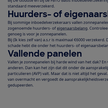
Bij De Goudse en bij de FBTO Basis inboedelverzekerin
standaard meeverzekerd.
Huurders- of eigenaar
Bij sommige inboedelverzekeraars vallen zonnepanele
zogenoemde huurders- of
eigenaarsbelang
. Controle
genoeg is voor je zonnepanelen.
Bij (Ik kies zelf van) a.s.r is maximaal €6000 verzekerd. 
schade hebt die onder het huurders- of eigenaarsbelan
Vallende panelen
Vallen je zonnepanelen bij harde wind van het dak? En
anderen. Dan kan het zijn dat dit onder de aansprakel
particulieren (AVP) valt. Maar dat is niet altijd het gev
van overmacht en vergoedt de aansprakelijkheidsverz
gedupeerden.