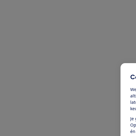
C
We
al
la
ke
Je
Op
én