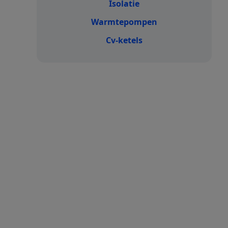
Isolatie
Warmtepompen
Cv-ketels