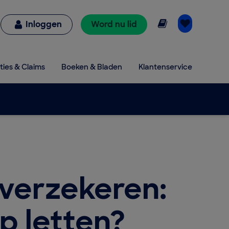
Online lezen
Inloggen
Word nu lid
ties & Claims
Boeken & Bladen
Klantenservice
verzekeren:
p letten?