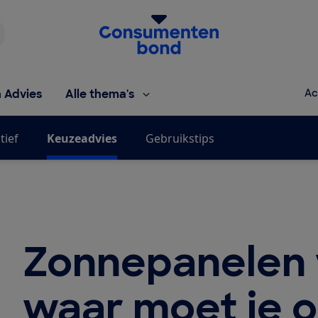
Homepage van de Consumentenbond
h Advies
Alle thema's
Ac
tief
Keuzeadvies
Gebruikstips
Zonnepanelen 
waar moet je o