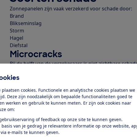
Zonnepanelen zijn vaak verzekerd voor schade door:
Brand
Blikseminslag
Storm
Hagel
Diefstal
Microcracks
Bij de helft van de verzekeraars is niet-zichtbare sch
meeverzekerd. Dit gaat bijvoorbeeld om microcracks (ha
ookies
meeverzekerd bij:
a.s.r
 plaatsen cookies. Functionele en analytische cookies plaatsen we
ANWB
tijd. Deze zijn noodzakelijk om bepaalde functionaliteiten goed te
De Goudse
ten werken en gebruik te kunnen meten. Er zijn ook cookies naar
De Internationale
uze om:
InShared
 gebruikservaring of feedback op onze site te kunnen geven.
Lancyr
 basis van je gedrag je relevantere informatie op onze website, a
OHRA
 via e-mails te kunnen geven.
Rhion