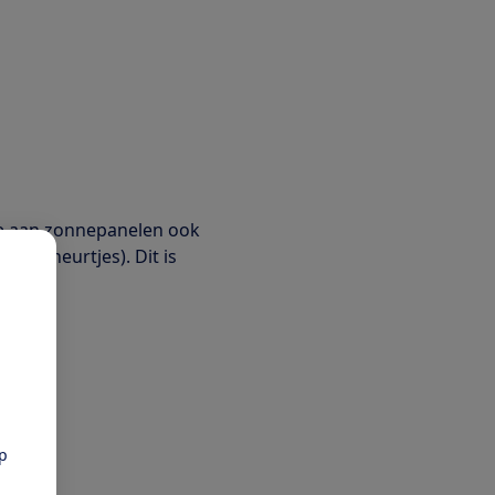
ade aan zonnepanelen ook
arscheurtjes). Dit is
pp