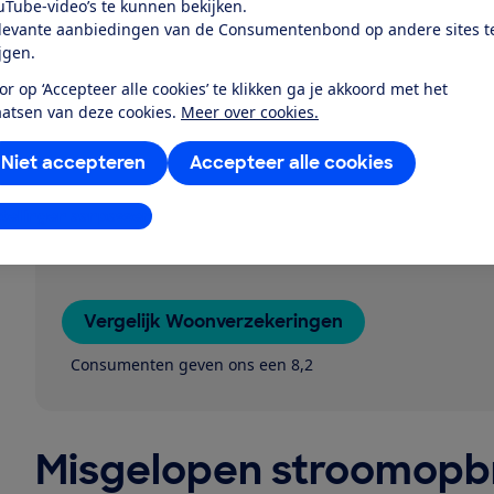
uTube-video’s te kunnen bekijken.
Unigarant
levante aanbiedingen van de Consumentenbond op andere sites t
Univé
ijgen.
Vereniging Eigen Huis
or op ‘Accepteer alle cookies’ te klikken ga je akkoord met het
aatsen van deze cookies.
Meer over cookies.
Goedkopere polis?
Niet accepteren
Accepteer alle cookies
stellingen aanpassen
Vergelijk woonverzekeringen. 100% onafhankelijk en
advies.
Vergelijk Woonverzekeringen
Consumenten geven ons een 8,2
Misgelopen stroomopbr