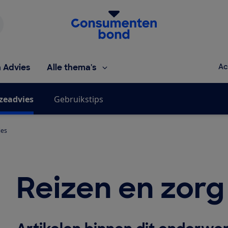
Homepage van de Consumentenbond
h Advies
Alle thema's
Ac
zeadvies
Gebruikstips
ies
Reizen en zorg