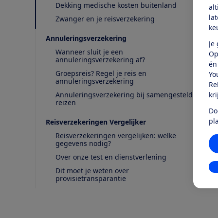
Dekking medische kosten buitenland
al
la
Zwanger en je reisverzekering
ke
Annuleringsverzekering
Je
Wanneer sluit je een
Op
annuleringsverzekering af?
én
Groepsreis? Regel je reis en
Yo
annuleringsverzekering
Re
kr
Annuleringsverzekering bij samengestelde
reizen
Do
pl
Reisverzekeringen Vergelijker
Reisverzekeringen vergelijken: welke
gegevens nodig?
Over onze test en dienstverlening
In
Dit moet je weten over
provisietransparantie