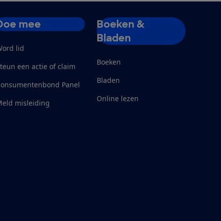
Doe mee
Boeken &
Bladen
ord lid
Boeken
teun een actie of claim
Bladen
Consumentenbond Panel
Online lezen
eld misleiding