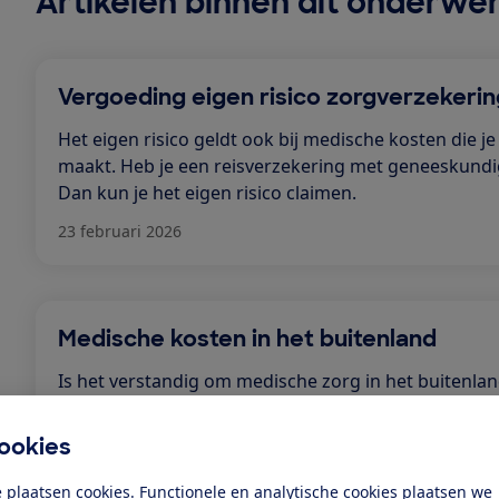
Artikelen binnen dit onderwe
Vergoeding eigen risico zorgverzekerin
Het eigen risico geldt ook bij medische kosten die je
maakt. Heb je een reisverzekering met geneeskund
Dan kun je het eigen risico claimen.
23 februari 2026
Medische kosten in het buitenland
Is het verstandig om medische zorg in het buitenlan
verzekeren via je reisverzekering? Of is een basisve
voldoende?
ookies
13 februari 2026
 plaatsen cookies. Functionele en analytische cookies plaatsen we