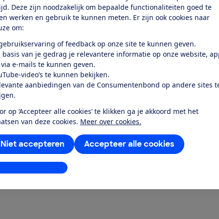
tijd. Deze zijn noodzakelijk om bepaalde functionaliteiten goed te
ten werken en gebruik te kunnen meten. Er zijn ook cookies naar
uze om:
Zwanger en je reisverzekering
 gebruikservaring of feedback op onze site te kunnen geven.
Mag je een reis annuleren als je na het boeken ontde
 basis van je gedrag je relevantere informatie op onze website, a
 via e-mails te kunnen geven.
zwanger bent?
uTube-video’s te kunnen bekijken.
23 februari 2026
levante aanbiedingen van de Consumentenbond op andere sites t
ijgen.
or op ‘Accepteer alle cookies’ te klikken ga je akkoord met het
aatsen van deze cookies.
Meer over cookies.
Niet accepteren
Accepteer alle cookies
stellingen aanpassen