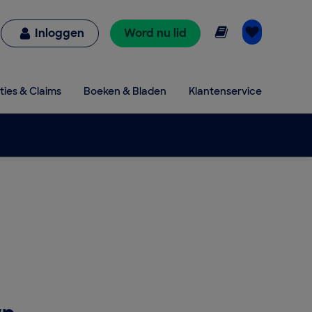
Online lezen
Inloggen
Word nu lid
ties & Claims
Boeken & Bladen
Klantenservice