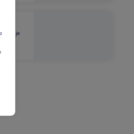
kt dat je
pp
e