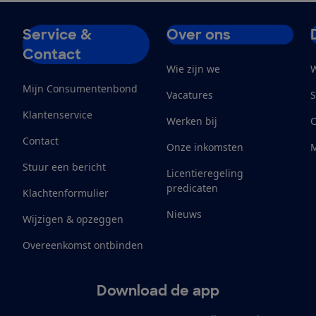
Service &
Over ons
Contact
Wie zijn we
W
Mijn Consumentenbond
Vacatures
S
Klantenservice
Werken bij
Contact
Onze inkomsten
M
Stuur een bericht
Licentieregeling
predicaten
Klachtenformulier
Nieuws
Wijzigen & opzeggen
Overeenkomst ontbinden
Download de app