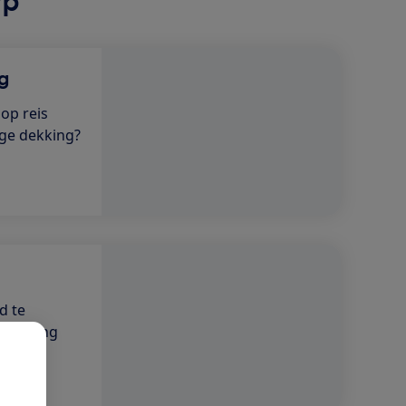
rp
g
 op reis
ige dekking?
d te
rzekering