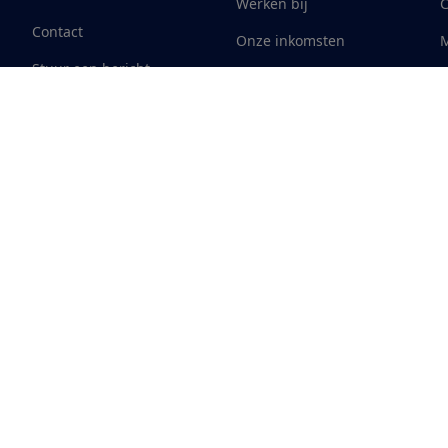
Werken bij
Contact
Onze inkomsten
M
Stuur een bericht
Licentieregeling
predicaten
Klachtenformulier
Nieuws
Wijzigen & opzeggen
Overeenkomst ontbinden
Download de app
Alles over de
Consumentenbond-
app
Cookiebeleid
Privacyvoorkeuren
Wijzigen & opzeggen
Toeg
12.901
consumenten
beoordelen de Consumentenbond
met gemiddeld een
8,4