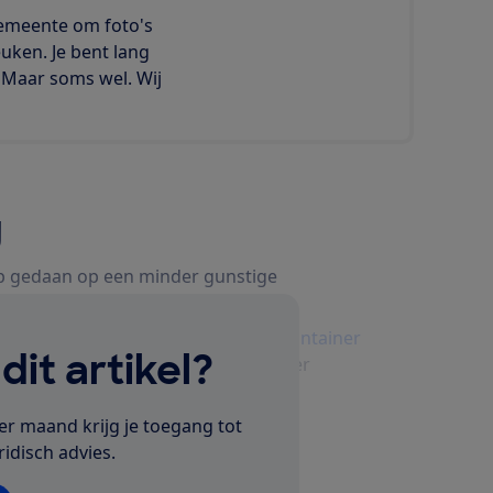
gemeente om foto's
ken. Je bent lang
. Maar soms wel. Wij
g
ep gedaan op een minder gunstige
oning waar
een ondergrondse afvalcontainer
it artikel?
nde rekening gehouden met de minder
er maand krijg je toegang tot
ridisch advies.