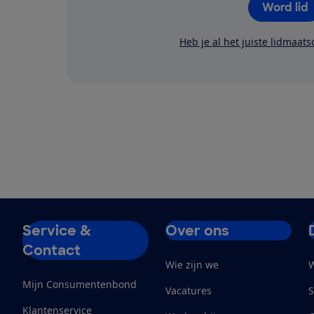
Word lid
Heb je al het juiste lidmaat
Service &
Over ons
Contact
Wie zijn we
W
Mijn Consumentenbond
Vacatures
S
Klantenservice