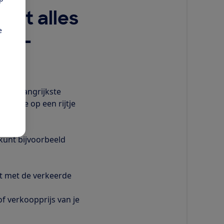
weet alles
e
WOZ-
r.
e belangrijkste
voor je op een rijtje
.
kunt bijvoorbeeld
kt met de verkeerde
f verkoopprijs van je