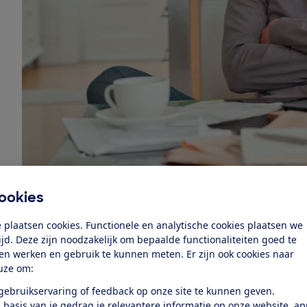
ookies
Bekijk het 
 plaatsen cookies. Functionele en analytische cookies plaatsen we
tijd. Deze zijn noodzakelijk om bepaalde functionaliteiten goed te
Ben je het niet eens met de WOZ-waarde van je huis v
ten werken en gebruik te kunnen meten. Er zijn ook cookies naar
6 weken bezwaar bij de gemeente. Gebruik onze voorbe
uze om:
argumenten om een goed bezwaar in te dienen.
 gebruikservaring of feedback op onze site te kunnen geven.
 basis van je gedrag je relevantere informatie op onze website, a