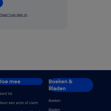
schap? Log dan in
Doe mee
Boeken &
Bladen
ord lid
Boeken
teun een actie of claim
Bladen