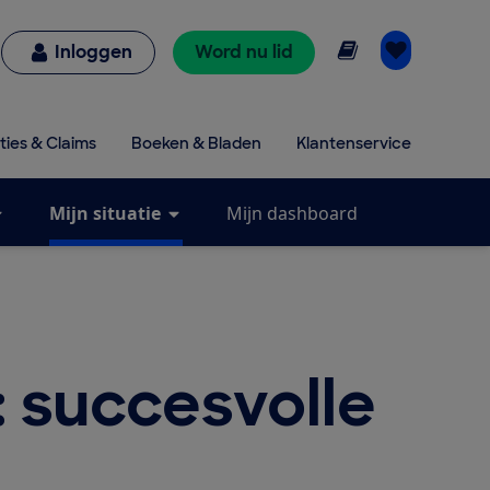
Online lezen
Inloggen
Word nu lid
ties & Claims
Boeken & Bladen
Klantenservice
Mijn situatie
Mijn dashboard
succesvolle