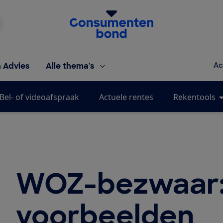
Homepage van de Consumentenbond
h Advies
Alle thema's
Ac
Bel- of videoafspraak
Actuele rentes
Rekentools
WOZ-bezwaar: 
voorbeelden