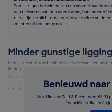
Soms krijgen huiseigenaren een verzoek van hun 
aan te leveren van hun woonkamer, badkamer of keu
niet altijd verplicht om aan zo'n verzoek te voldoen
zochten uit hoe het precies zit.
Minder gunstige liggin
In deze recente voorbeelden is er succesvol een bero
ligging.
De rechter stelde een lagere waarde vast voor een w
Benieuwd naar d
direct naast
is geplaatst. De gemeente had onvoldoe
gunstige ligging door stankoverlast en zwerfafval.
Word lid van Geld & Recht. Voor €8,00 p
financiële artikelen én ju