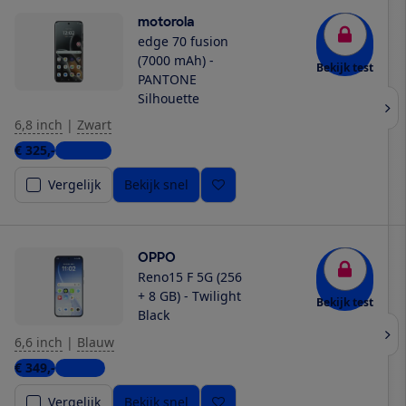
motorola
edge 70 fusion
(7000 mAh) -
Bekijk test
PANTONE
Silhouette
6,8 inch
|
Zwart
€ 325,-
3 winkels
Vergelijk
Bekijk snel
OPPO
Reno15 F 5G (256
+ 8 GB) - Twilight
Bekijk test
Black
6,6 inch
|
Blauw
€ 349,-
1 winkel
Vergelijk
Bekijk snel