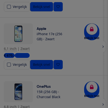
Vergelijk
Bekijk snel
Apple
iPhone 17e (256
Bekijk test
GB) - Zwart
6,1 inch
|
Zwart
€ 670,-
5 winkels
Vergelijk
Bekijk snel
OnePlus
15R (256 GB) -
Bekijk test
Charcoal Black
6,8 inch
|
Zwart