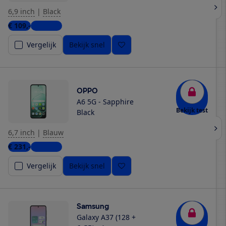
6,9 inch
|
Black
€ 109,-
3 winkels
Vergelijk
Bekijk snel
OPPO
A6 5G - Sapphire
Bekijk test
Black
6,7 inch
|
Blauw
€ 231,-
2 winkels
Vergelijk
Bekijk snel
Samsung
Galaxy A37 (128 +