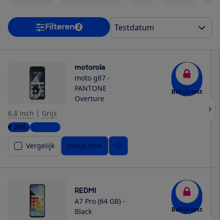
Filteren
2
motorola
moto g87 -
PANTONE
Bekijk test
Overture
6,8 inch
|
Grijs
€ 299,-
4 winkels
Vergelijk
Bekijk snel
REDMI
A7 Pro (64 GB) -
Bekijk test
Black