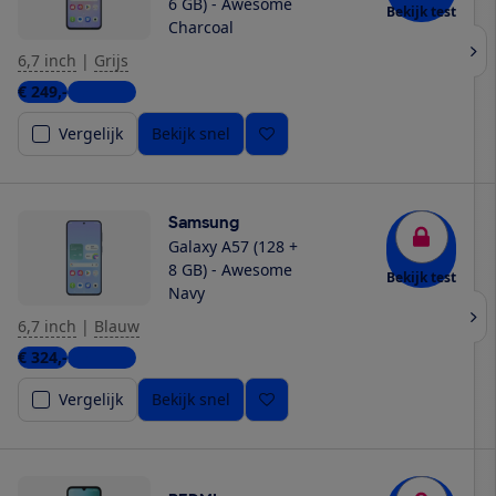
6 GB) - Awesome
Bekijk test
Charcoal
6,7 inch
|
Grijs
€ 249,-
4 winkels
Vergelijk
Bekijk snel
Samsung
Galaxy A57 (128 +
8 GB) - Awesome
Bekijk test
Navy
6,7 inch
|
Blauw
€ 324,-
5 winkels
Vergelijk
Bekijk snel