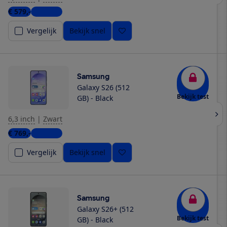
€ 579,-
3 winkels
Vergelijk
Bekijk snel
Samsung
Galaxy S26 (512
Bekijk test
GB) - Black
6,3 inch
|
Zwart
€ 769,-
5 winkels
Vergelijk
Bekijk snel
Samsung
Galaxy S26+ (512
Bekijk test
GB) - Black