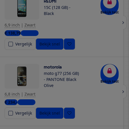
REDMI
15C (128 GB) -
Bekijk test
Black
6,9 inch
|
Zwart
€ 138,79
2 winkels
Vergelijk
Bekijk snel
motorola
moto g77 (256 GB)
- PANTONE Black
Bekijk test
Olive
6,8 inch
|
Zwart
€ 234,-
3 winkels
Vergelijk
Bekijk snel