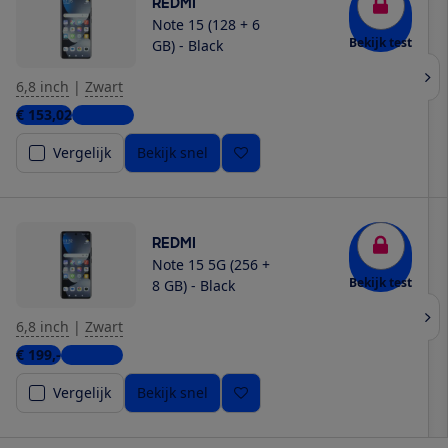
REDMI
Note 15 (128 + 6
Bekijk test
GB) - Black
6,8 inch
|
Zwart
€ 153,02
5 winkels
Vergelijk
Bekijk snel
REDMI
Note 15 5G (256 +
Bekijk test
8 GB) - Black
6,8 inch
|
Zwart
€ 199,-
4 winkels
Vergelijk
Bekijk snel