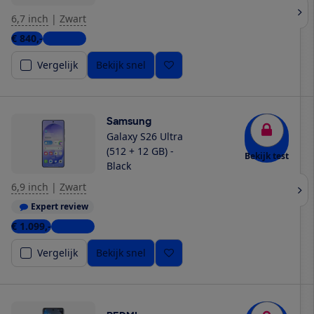
6,7 inch
|
Zwart
€ 840,-
4 winkels
Vergelijk
Bekijk snel
Samsung
Galaxy S26 Ultra
(512 + 12 GB) -
Bekijk test
Black
6,9 inch
|
Zwart
Expert review
€ 1.099,-
4 winkels
Vergelijk
Bekijk snel