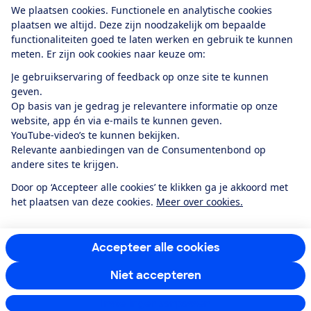
We plaatsen cookies. Functionele en analytische cookies
plaatsen we altijd. Deze zijn noodzakelijk om bepaalde
functionaliteiten goed te laten werken en gebruik te kunnen
meten. Er zijn ook cookies naar keuze om:
Alles over de
Consumentenbond-
Je gebruikservaring of feedback op onze site te kunnen
app
geven.
Op basis van je gedrag je relevantere informatie op onze
website, app én via e-mails te kunnen geven.
Algemene Voorwaarden
Privacyverklaring
YouTube-video’s te kunnen bekijken.
Cookiebeleid
Privacyvoorkeuren
Wijzigen & opzeggen
Relevante aanbiedingen van de Consumentenbond op
Toegankelijkheid
andere sites te krijgen.
RSS-feed nieuws
Facebook
Twitter
Instagram
Youtube
LinkedIn
Door op ‘Accepteer alle cookies’ te klikken ga je akkoord met
het plaatsen van deze cookies.
Meer over cookies.
12.901
consumenten
beoordelen de Consumentenbond
met gemiddeld
een
8,4
Accepteer alle cookies
Niet accepteren
Instellingen aanpassen