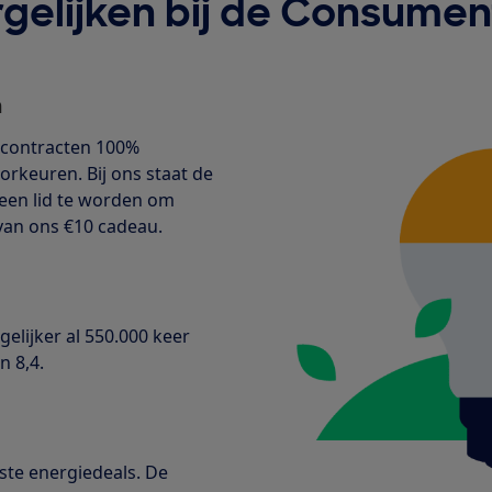
gelijken bij de Consume
n
iecontracten 100%
orkeuren. Bij ons staat de
geen lid te worden om
e van ons €10 cadeau.
elijker al 550.000 keer
 8,4.
este energiedeals. De