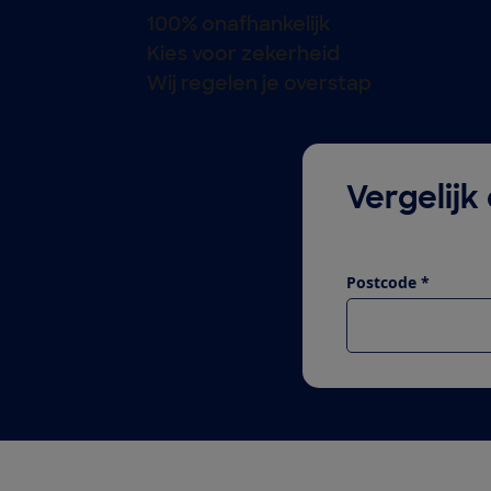
100% onafhankelijk
Kies voor zekerheid
Wij regelen je overstap
Vergelijk
Postcode *