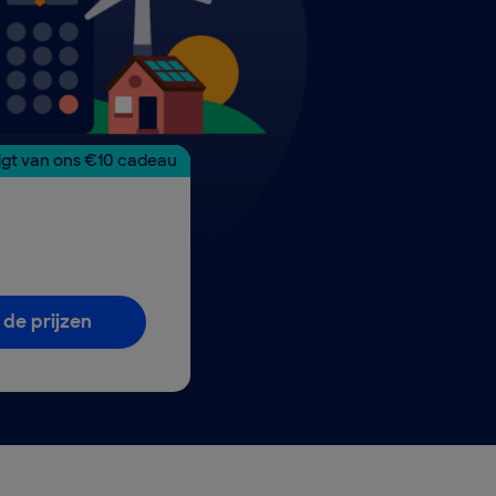
ijgt van ons €10 cadeau
 de prijzen