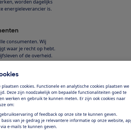
rken, worden dagelijks
e energieleverancier is.
umenten
lle consumenten. Wij
jgt waar je recht op hebt.
jfsleven of de overheid.
ookies
 plaatsen cookies. Functionele en analytische cookies plaatsen we
tijd. Deze zijn noodzakelijk om bepaalde functionaliteiten goed te
in 4 stappen
ten werken en gebruik te kunnen meten. Er zijn ook cookies naar
uze om:
 gebruikservaring of feedback op onze site te kunnen geven.
 basis van je gedrag je relevantere informatie op onze website, a
 2
Stap 3
 via e-mails te kunnen geven.