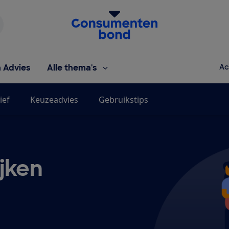
Homepage van de Consumentenbond
h Advies
Alle thema's
Ac
ief
Keuzeadvies
Gebruikstips
ijken