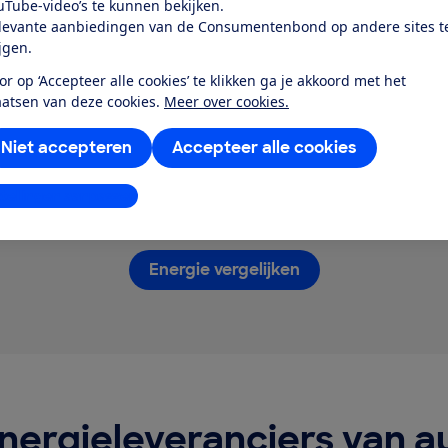
uTube-video’s te kunnen bekijken.
lijken
Kiezen
levante aanbiedingen van de Consumentenbond op andere sites t
ijgen.
tten energieleveranciers
Kies de energieleverancie
n rijtje op basis van jouw
het beste bij je past. Je kri
or op ‘Accepteer alle cookies’ te klikken ga je akkoord met het
n. Gebruik onze filters
van ons direct een bevest
aatsen van deze cookies.
Meer over cookies.
g specifieker te zoeken.
van je aanvraag. En de det
van je contract.
Niet accepteren
Accepteer alle cookies
stellingen aanpassen
Energie vergelijken
nergieleveranciers van a