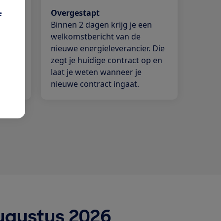
Overgestapt
e
r die
Binnen 2 dagen krijg je een
jgt
welkomstbericht van de
iging
nieuwe energieleverancier. Die
ails
zegt je huidige contract op en
laat je weten wanneer je
nieuwe contract ingaat.
ugustus 2026