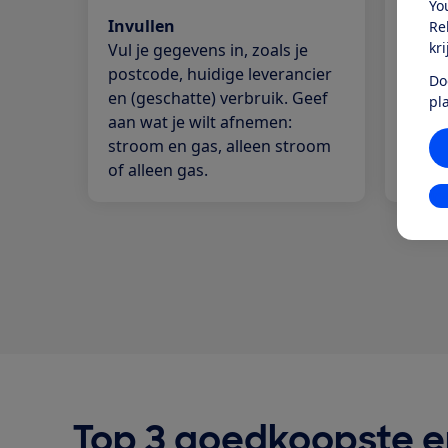
Yo
Invullen
Verge
Re
kr
Vul je gegevens in, zoals je
We ze
postcode, huidige leverancier
op ee
Do
en (geschatte) verbruik. Geef
wense
pl
aan wat je wilt afnemen:
om no
stroom en gas, alleen stroom
of alleen gas.
In
Top 3 goedkoopste e