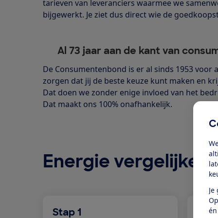
tarieven van leveranciers waarmee we samenwe
bijgewerkt. Je ziet dus direct wie de goedkoopst
Al 73 jaar aan de kant van cons
De Consumentenbond is er al sinds 1953 voor a
zorgen dat jij de beste keuze kunt maken en kri
Dat doen we zonder enige invloed van het bedri
Dat maakt ons 100% onafhankelijk.
C
We
al
Energie vergelijken 
la
ke
Je
Op
Stap 1
Stap
én